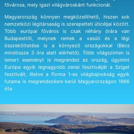
fővárosa, mely igazi világvároskánt funkcionál.
Magyarország könnyen megközelíthető, hiszen sok
nemzetközi légitársaság is szerepelteti úticéljai között.
Több európai főváros is csak néhány órára van
Budapesttől, melynek remek a vasúti és a légi
összeköttetése is a környező országokkal (Bécs
mindössze 3 óra alatt elérhető). Több világszinten is
ismert eseményt is megrendez az ország, úgymint
Európa egyik legnagyobb zenei fesztiválját a Sziget
fesztivált, illetve a Forma 1-es világbajnokság egyik
futama is megrendezésre kerül Magyarországon 1986
óta.